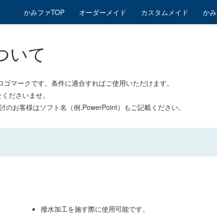
かみファTOP
オーダーメイド
カスタムメイド
かみ
ついて
ロゴマークです。条件に適合すればご使用いただけます。
せくださいませ。
お客様はソフト名（例.PowerPoint）もご記載ください。
撥水加工を施す際に使用可能です。