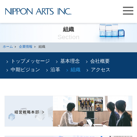
組織
Section
ホーム
企業情報
組織
トップメッセージ
基本理念
会社概要
中期ビジョン
沿革
組織
アクセス